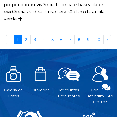
proporcionou vivência técnica e baseada em
evidências sobre o uso terapêutico da argila
verde
‹
1
2
3
4
5
6
7
8
9
10
›
Galeria de
Ouvidoria
Perguntas
Contato e
Fotos
Frequentes
Atendimento
On-line