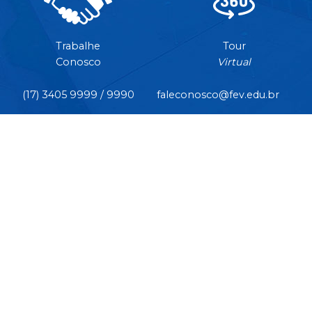
Trabalhe
Tour
Conosco
Virtual
(17) 3405 9999 / 9990
faleconosco@fev.edu.br