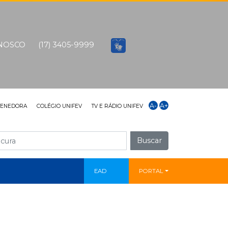
ONOSCO
(17) 3405-9999
A-
A+
TENEDORA
COLÉGIO UNIFEV
TV E RÁDIO UNIFEV
Buscar
EAD
PORTAL