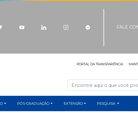
FALE C
PORTAL DA TRANSPARÊNCIA
MAN
ÃO
PÓS-GRADUAÇÃO
EXTENSÃO
PESQUISA