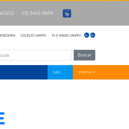
ONOSCO
(17) 3405-9999
A-
A+
TENEDORA
COLÉGIO UNIFEV
TV E RÁDIO UNIFEV
Buscar
EAD
PORTAL
E