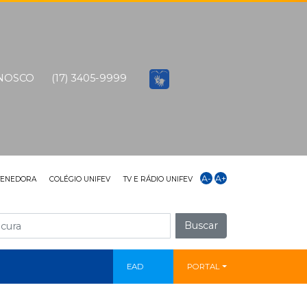
ONOSCO
(17) 3405-9999
A-
A+
TENEDORA
COLÉGIO UNIFEV
TV E RÁDIO UNIFEV
Buscar
EAD
PORTAL