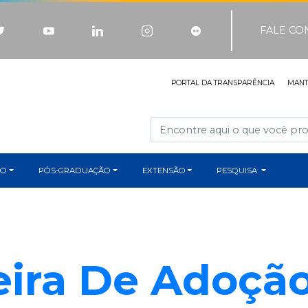
FALE C
PORTAL DA TRANSPARÊNCIA
MAN
ÃO
PÓS-GRADUAÇÃO
EXTENSÃO
PESQUISA
eira De Adoçã