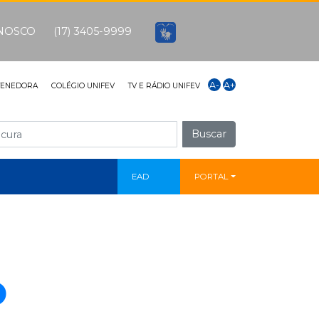
ONOSCO
(17) 3405-9999
A-
A+
TENEDORA
COLÉGIO UNIFEV
TV E RÁDIO UNIFEV
Buscar
EAD
PORTAL
o