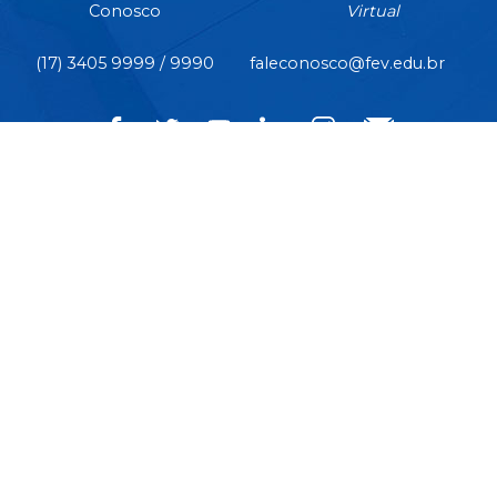
Conosco
Virtual
(17) 3405 9999 / 9990
faleconosco@fev.edu.br
CÂMPUS CENTRO | Rua Pernambuco, nº 4.196 - Centro -
CEP 15.500-006 - Votuporanga/SP
CIDADE UNIVERSITÁRIA | Av. Nasser Marão, nº 3.069 -