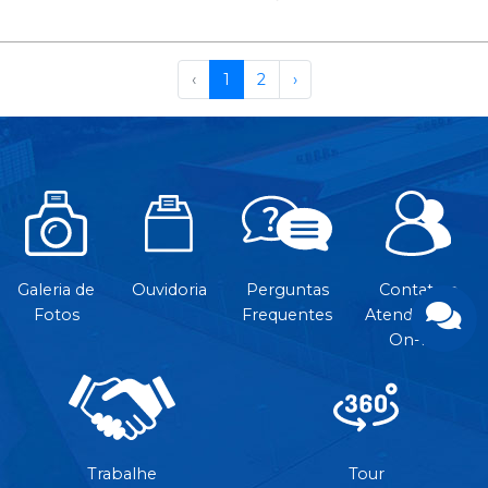
‹
1
2
›
Galeria de
Ouvidoria
Perguntas
Contato e
Fotos
Frequentes
Atendimento
On-line
Trabalhe
Tour