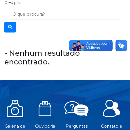
Pesquisa:
Busca
- Nenhum resultado
encontrado.
Galeria de
Ouvidoria
Perguntas
Contato e