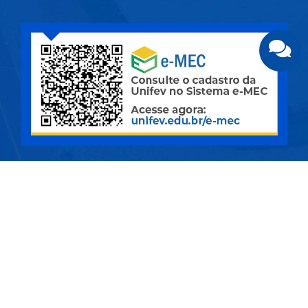
CÂMPUS CENTRO | Rua Pernambuco, nº 4.196 - Centro -
CEP 15.500-006 - Votuporanga/SP
CIDADE UNIVERSITÁRIA | Av. Nasser Marão, nº 3.069 -
Pq. Industrial I - CEP 15.503-005 - Votuporanga/SP
MAPA DO SITE
© Copyright 2026 - Todos os direitos reservados.