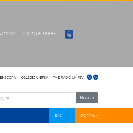
ONOSCO
(17) 3405-9999
A-
A+
TENEDORA
COLÉGIO UNIFEV
TV E RÁDIO UNIFEV
Buscar
EAD
PORTAL