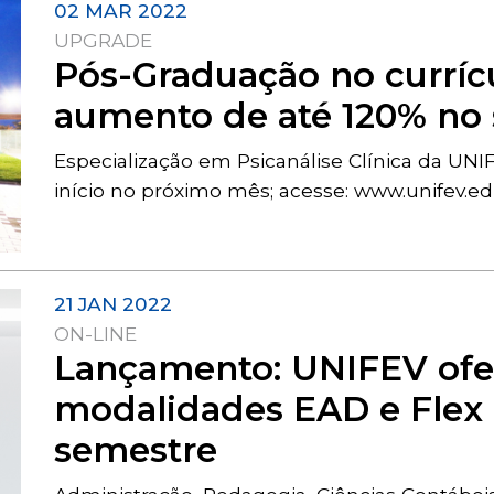
02 MAR 2022
UPGRADE
Pós-Graduação no curríc
aumento de até 120% no 
Especialização em Psicanálise Clínica da UN
início no próximo mês; acesse: www.unifev.ed
21 JAN 2022
ON-LINE
Lançamento: UNIFEV ofer
modalidades EAD e Flex p
semestre