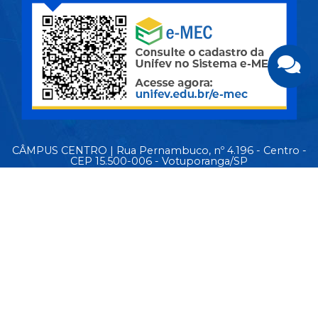
CÂMPUS CENTRO | Rua Pernambuco, nº 4.196 - Centro -
CEP 15.500-006 - Votuporanga/SP
CIDADE UNIVERSITÁRIA | Av. Nasser Marão, nº 3.069 -
Pq. Industrial I - CEP 15.503-005 - Votuporanga/SP
MAPA DO SITE
© Copyright 2026 - Todos os direitos reservados.