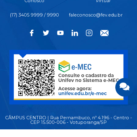
Conosco
Virtual
(17) 3405 9999 / 9990
faleconosco@fev.edu.br
CÂMPUS CENTRO | Rua Pernambuco, nº 4.196 - Centro -
CEP 15.500-006 - Votuporanga/SP
CIDADE UNIVERSITÁRIA | Av. Nasser Marão, nº 3.069 -
Pq. Industrial I - CEP 15.503-005 - Votuporanga/SP