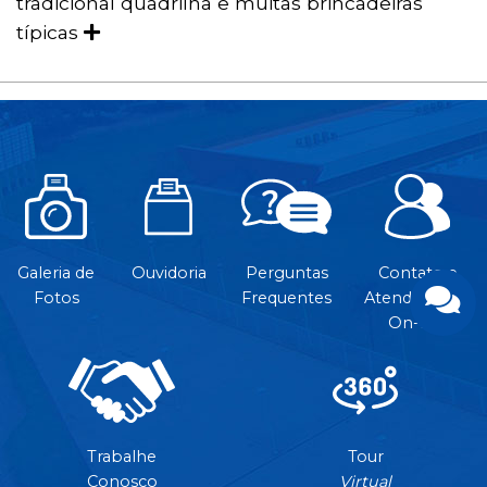
tradicional quadrilha e muitas brincadeiras
típicas
Galeria de
Ouvidoria
Perguntas
Contato e
Fotos
Frequentes
Atendimento
On-line
Trabalhe
Tour
Conosco
Virtual