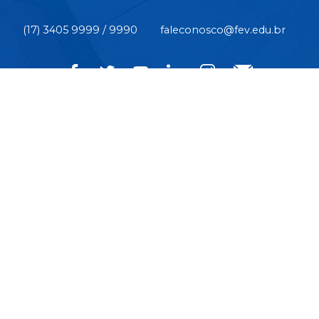
(17) 3405 9999 / 9990
faleconosco@fev.edu.br
CÂMPUS CENTRO | Rua Pernambuco, nº 4.196 - Centro -
CEP 15.500-006 - Votuporanga/SP
CIDADE UNIVERSITÁRIA | Av. Nasser Marão, nº 3.069 -
Pq. Industrial I - CEP 15.503-005 - Votuporanga/SP