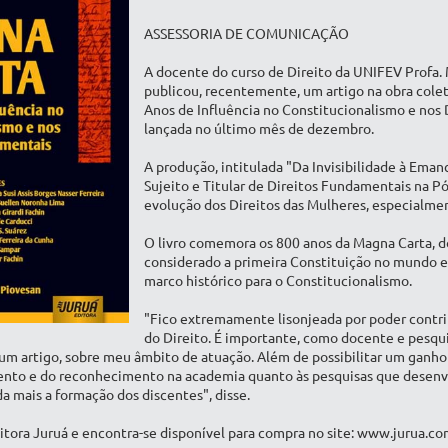
ASSESSORIA DE COMUNICAÇÃO
A docente do curso de Direito da UNIFEV Profa. 
publicou, recentemente, um artigo na obra colet
Anos de Influência no Constitucionalismo e nos
lançada no último mês de dezembro.
A produção, intitulada "Da Invisibilidade à Ema
Sujeito e Titular de Direitos Fundamentais na P
evolução dos Direitos das Mulheres, especialment
O livro comemora os 800 anos da Magna Carta, 
considerado a primeira Constituição no mundo
marco histórico para o Constitucionalismo.
"Fico extremamente lisonjeada por poder contr
do Direito. É importante, como docente e pesquis
um artigo, sobre meu âmbito de atuação. Além de possibilitar um ganho
nto e do reconhecimento na academia quanto às pesquisas que desenvol
a mais a formação dos discentes", disse.
ditora Juruá e encontra-se disponível para compra no site: www.jurua.co