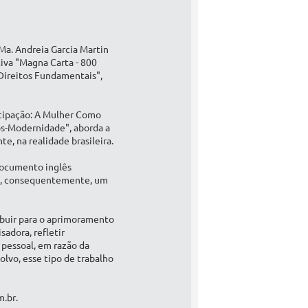
Ma. Andreia Garcia Martin
iva "Magna Carta - 800
 Direitos Fundamentais",
ncipação: A Mulher Como
ós-Modernidade", aborda a
e, na realidade brasileira.
documento inglês
 e, consequentemente, um
ibuir para o aprimoramento
adora, refletir
 pessoal, em razão da
vo, esse tipo de trabalho
m.br.