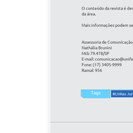
O conteúdo da revista é de
da área.
Mais informações podem ser
Assessoria de Comunicação
Nathália Brunini
Mtb 79.478/SP
E-mail: comunicacao@unife
Fone: (17) 3405-9999
Ramal: 956
Tags
#Linhas Jur