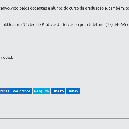
senvolvido pelos docentes e alunos do curso da graduação e, também, po
 obtidas no Núcleo de Práticas Jurídicas ou pelo telefone (17) 3405-99
v.edu.br
ídicas
Periódicos
Pesquisa
Direito
Unifev