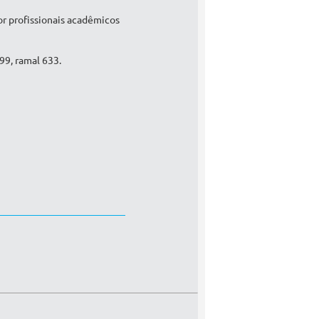
r profissionais acadêmicos
99, ramal 633.