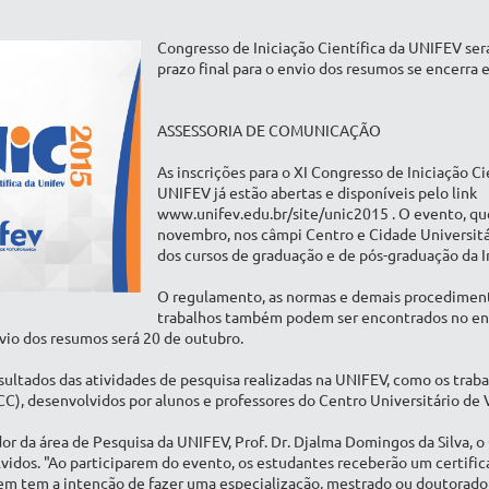
Congresso de Iniciação Científica da UNIFEV ser
prazo final para o envio dos resumos se encerra
ASSESSORIA DE COMUNICAÇÃO
As inscrições para o XI Congresso de Iniciação C
UNIFEV já estão abertas e disponíveis pelo link
www.unifev.edu.br/site/unic2015 . O evento, qu
novembro, nos câmpi Centro e Cidade Universitár
dos cursos de graduação e de pós-graduação da I
O regulamento, as normas e demais procediment
trabalhos também podem ser encontrados no en
nvio dos resumos será 20 de outubro.
esultados das atividades de pesquisa realizadas na UNIFEV, como os traba
CC), desenvolvidos por alunos e professores do Centro Universitário de
r da área de Pesquisa da UNIFEV, Prof. Dr. Djalma Domingos da Silva, o
lvidos. "Ao participarem do evento, os estudantes receberão um certific
uem tem a intenção de fazer uma especialização, mestrado ou doutorado