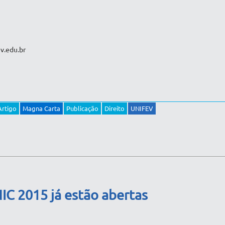
v.edu.br
Artigo
Magna Carta
Publicação
Direito
UNIFEV
NIC 2015 já estão abertas