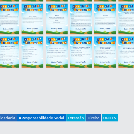
Cidadania
#Responsabilidade Social
Extensão
Direito
UNIFEV