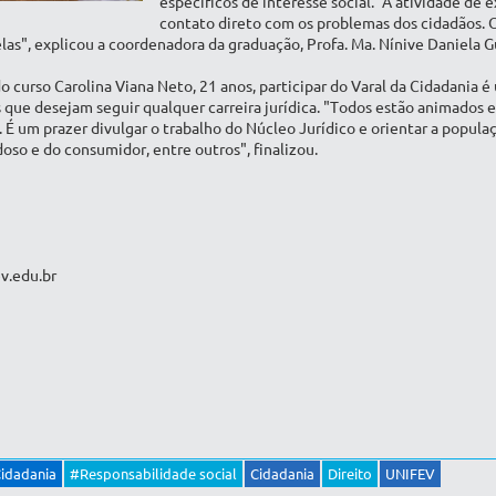
específicos de interesse social. "A atividade de
contato direto com os problemas dos cidadãos. O
elas", explicou a coordenadora da graduação, Profa. Ma. Nínive Daniela G
do curso Carolina Viana Neto, 21 anos, participar do Varal da Cidadania 
que desejam seguir qualquer carreira jurídica. "Todos estão animados e
 É um prazer divulgar o trabalho do Núcleo Jurídico e orientar a popula
doso e do consumidor, entre outros", finalizou.
v.edu.br
Cidadania
#Responsabilidade social
Cidadania
Direito
UNIFEV