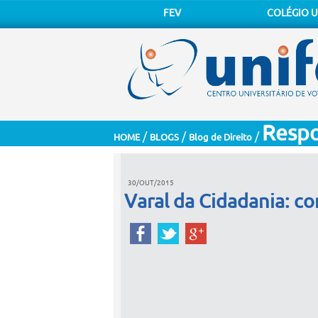
FEV
COLÉGIO U
Respo
/
/
/
HOME
BLOGS
Blog de Direito
30/OUT/2015
Varal da Cidadania: co