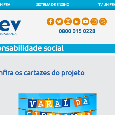
NIFEV
SISTEMA DE ENSINO
TV UNIFE
0800 015 0228
nsabilidade social
nfira os cartazes do projeto