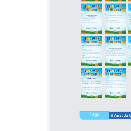
Tags
#Varal da 