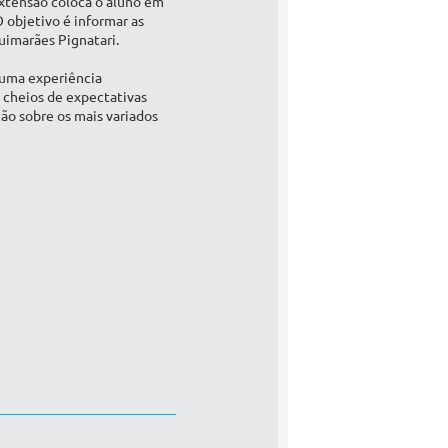
 extensão coloca o aluno em
 objetivo é informar as
uimarães Pignatari.
é uma experiência
 cheios de expectativas
ção sobre os mais variados