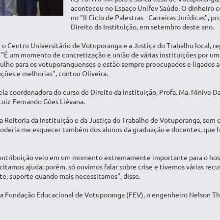
aconteceu no Espaço Unifev Saúde. O dinheiro c
no "II Ciclo de Palestras - Carreiras Jurídicas", 
Direito da Instituição, em setembro deste ano.
 o Centro Universitário de Votuporanga e a Justiça do Trabalho local, r
 "É um momento de concretização e união de várias instituições por u
ulho para os votuporanguenses e estão sempre preocupados e ligados a
ções e melhorias", contou Oliveira.
a coordenadora do curso de Direito da Instituição, Profa. Ma. Nínive D
Luiz Fernando Góes Liévana.
 Reitoria da Instituição e da Justiça do Trabalho de Votuporanga, sem o 
poderia me esquecer também dos alunos da graduação e docentes, que 
contribuição veio em um momento extremamente importante para o hos
icitamos ajuda; porém, só ouvimos falar sobre crise e tivemos várias rec
e, suporte quando mais necessitamos", disse.
da Fundação Educacional de Votuporanga (FEV), o engenheiro Nelson Th