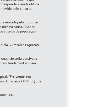
orresponde à renda obtida
promovido pelo curso de
epresentada pelo juiz José
ma mesma causa. A Santa
os anseios da população,
aniela Guimarães Pignatari,
qual não seria possível a
foram fundamentais para
pital. "Estivemos em
usas. Agradeço à UNIFEV, que
omé Ser..