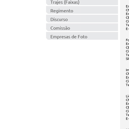
Trajes (Faixas)
E
Regimento
C
E
C
Discurso
C
T
Comissão
E
Empresas de Foto
F
E
C
C
T
S
I
C
E
Ci
T
L
C
E
C
Ci
T
E