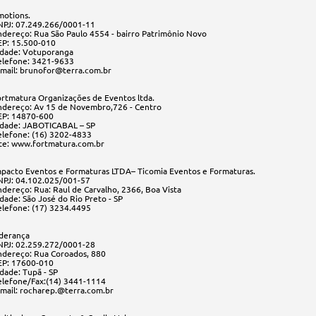
motions.
NPJ: 07.249.266/0001-11
ndereço: Rua São Paulo 4554 - bairro Patrimônio Novo
EP: 15.500-010
idade: Votuporanga
elefone: 3421-9633
-mail: brunofor@terra.com.br
ortmatura Organizações de Eventos ltda.
ndereço: Av 15 de Novembro,726 - Centro
EP: 14870-600
idade: JABOTICABAL – SP
elefone: (16) 3202-4833
ite: www.fortmatura.com.br
mpacto Eventos e Formaturas LTDA– Ticomia Eventos e Formaturas.
NPJ: 04.102.025/001-57
ndereço: Rua: Raul de Carvalho, 2366, Boa Vista
dade: São José do Rio Preto - SP
elefone: (17) 3234.4495
iderança
NPJ: 02.259.272/0001-28
ndereço: Rua Coroados, 880
EP: 17600-010
dade: Tupã - SP
elefone/Fax:(14) 3441-1114
-mail: rocharep.@terra.com.br