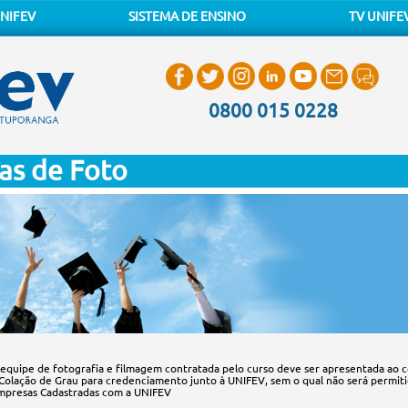
NIFEV
SISTEMA DE ENSINO
TV UNIFE
0800 015 0228
as de Foto
 equipe de fotografia e filmagem contratada pelo curso deve ser apresentada ao c
 Colação de Grau para credenciamento junto à UNIFEV, sem o qual não será permitid
mpresas Cadastradas com a UNIFEV