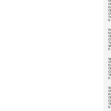
M
C
E
C
C
T
E
P
E
C
Ci
T
S
E
S
C
E
C
C
T
E
S
C
E
C
Ci
T
E