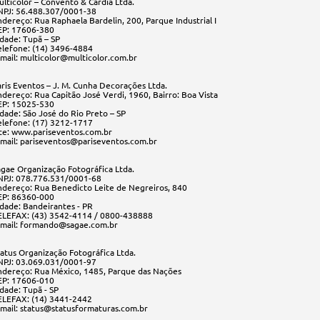
ulticolor – Convento & Cardia Ltda.
NPJ: 56.488.307/0001-38
ndereço: Rua Raphaela Bardelin, 200, Parque Industrial I
EP: 17606-380
idade: Tupã – SP
elefone: (14) 3496-4884
-mail: multicolor@multicolor.com.br
aris Eventos – J. M. Cunha Decorações Ltda.
ndereço: Rua Capitão José Verdi, 1960, Bairro: Boa Vista
EP: 15025-530
dade: São José do Rio Preto – SP
elefone: (17) 3212-1717
ite: www.pariseventos.com.br
-mail: pariseventos@pariseventos.com.br
agae Organização Fotográfica Ltda.
NPJ: 078.776.531/0001-68
ndereço: Rua Benedicto Leite de Negreiros, 840
EP: 86360-000
idade: Bandeirantes - PR
ELEFAX: (43) 3542-4114 / 0800-438888
-mail: formando@sagae.com.br
tatus Organização Fotográfica Ltda.
NPJ: 03.069.031/0001-97
ndereço: Rua México, 1485, Parque das Nações
EP: 17606-010
dade: Tupã - SP
ELEFAX: (14) 3441-2442
-mail: status@statusformaturas.com.br