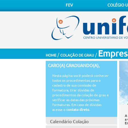
FEV
COLÉGIO U
Empres
/
/
HOME
COLAÇÃO DE GRAU
CARO(A) GRADUANDO(A),
Nesta página você poderá conhecer
todos os procedimentos para o
cadastro de sua comissão de
formatura, tirar dúvidas de
procedimentos da colação de grau e
verificar as datas das próximas
formaturas. Em caso de dúvidas
acesse o
contato direto
.
A
a
Calendário Colação
E