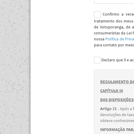
Confirmo a verac
tratamento dos meus 
de Votuporanga, de a
consumeristas da Lei 
nossa
Política de Priv
para contato por meio 
Declaro que li e a
REGULAMENTO DA
CAPÍTULO III
DAS DISPOSIÇÕES
Artigo 21 -
Após a 
devoluções de taxa
obteve conheciment
INFORMAÇÃO PARA