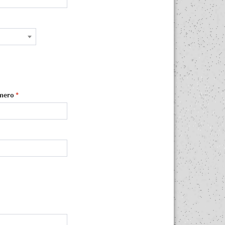
mero
*