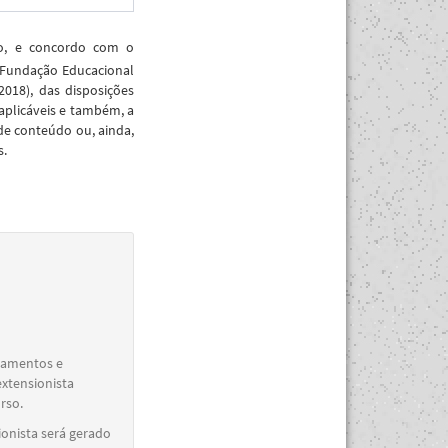
ão, e concordo com o
 Fundação Educacional
018), das disposições
aplicáveis e também, a
de conteúdo ou, ainda,
s.
elamentos e
extensionista
rso.
ionista será gerado