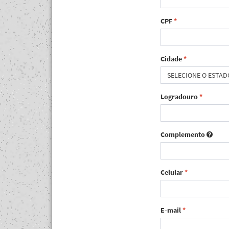
CPF
*
Cidade
*
SELECIONE O ESTAD
Logradouro
*
Complemento
Celular
*
E-mail
*