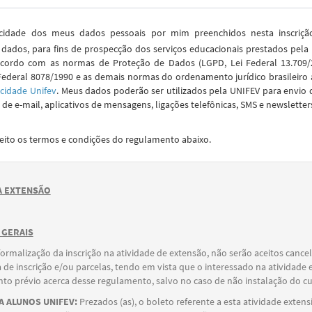
idade dos meus dados pessoais por mim preenchidos nesta inscriç
dados, para fins de prospecção dos serviços educacionais prestados pela
cordo com as normas de Proteção de Dados (LGPD, Lei Federal 13.709/2
Federal 8078/1990 e as demais normas do ordenamento jurídico brasileiro 
acidade Unifev
. Meus dados poderão ser utilizados pela UNIFEV para envio 
de e-mail, aplicativos de mensagens, ligações telefônicas, SMS e newsletter
ceito os termos e condições do regulamento abaixo.
 EXTENSÃO
 GERAIS
formalização da inscrição na atividade de extensão, não serão aceitos canc
 de inscrição e/ou parcelas, tendo em vista que o interessado na atividade 
o prévio acerca desse regulamento, salvo no caso de não instalação do cu
 ALUNOS UNIFEV:
Prezados (as), o boleto referente a esta atividade extens