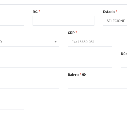
RG
*
Estado
*
SELECIONE
CEP
*
O
Nú
Bairro
*