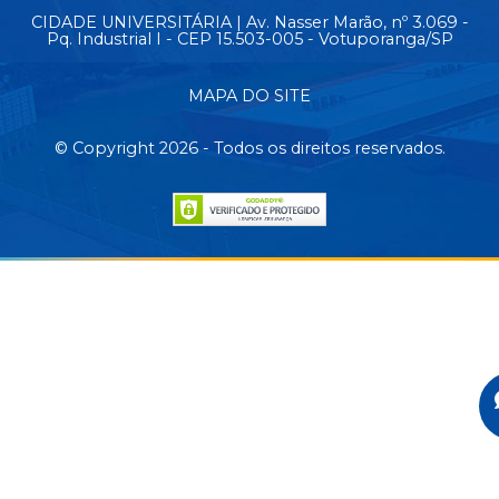
CIDADE UNIVERSITÁRIA | Av. Nasser Marão, nº 3.069 -
Pq. Industrial I - CEP 15.503-005 - Votuporanga/SP
MAPA DO SITE
© Copyright 2026 - Todos os direitos reservados.