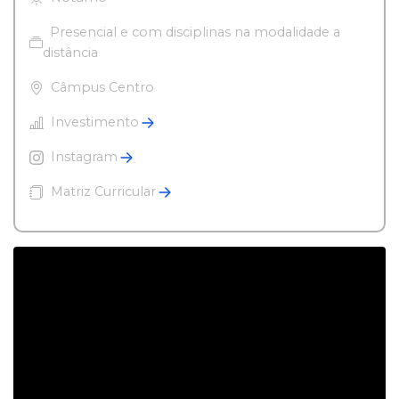
Presencial e com disciplinas na modalidade a
distância
Câmpus Centro
Investimento
Instagram
Matriz Curricular