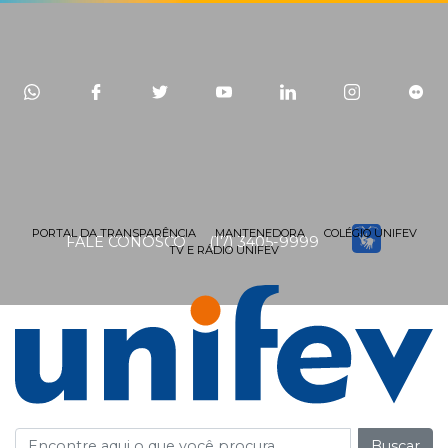
PORTAL DA TRANSPARÊNCIA
MANTENEDORA
COLÉGIO UNIFEV
FALE CONOSCO
(17) 3405-9999
TV E RÁDIO UNIFEV
Buscar