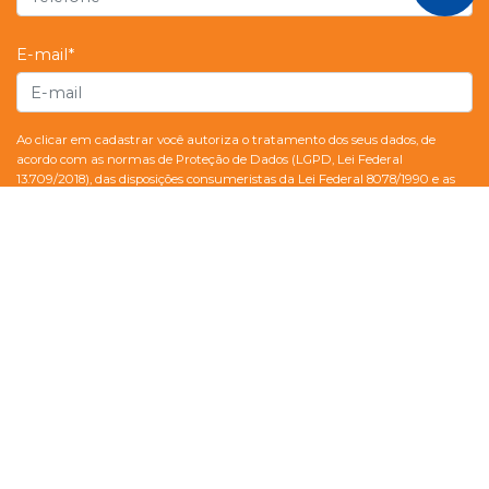
E-mail*
Ao clicar em cadastrar você autoriza o tratamento dos seus dados, de
acordo com as normas de Proteção de Dados (LGPD, Lei Federal
13.709/2018), das disposições consumeristas da Lei Federal 8078/1990 e as
demais normas do ordenamento jurídico brasileiro aplicáveis e também, a
nossa Política de Privacidade Unifev.
Enviar