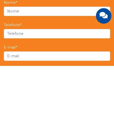
Nome*
Telefone*
E-mail*
Ao clicar em cadastrar você autoriza o tratamento dos seus dados, de
acordo com as normas de Proteção de Dados (LGPD, Lei Federal
13.709/2018), das disposições consumeristas da Lei Federal 8078/1990 e as
demais normas do ordenamento jurídico brasileiro aplicáveis e também, a
nossa Política de Privacidade Unifev.
Enviar