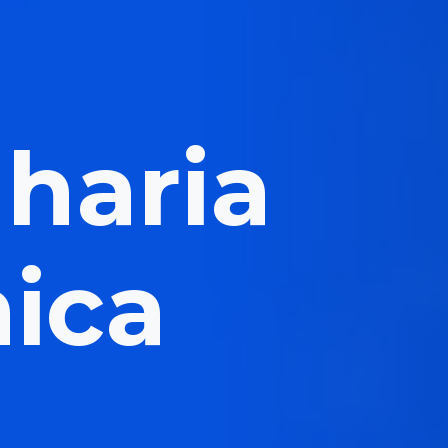
haria
ica