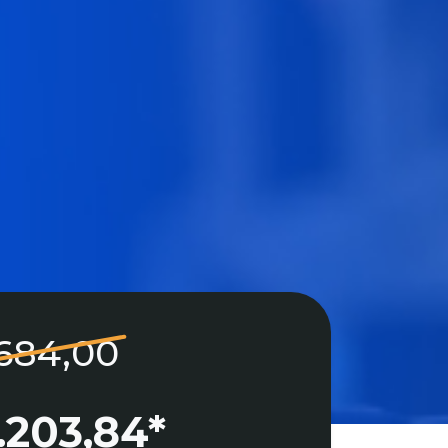
.684,00
.203,84*