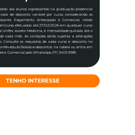
edido aos alunos ingressantes na graduação presencial
alor de desconto variável por curso, considerando os
essante, Pagamento Antecipado e Comercial. Válido
trículas efetuadas até 27/02/2026 em qualquer curso
 Unifev, exceto Medicina, e mensalidade quitada até o
 de cada mês. As condições estão sujeitas a alterações
o. Consulte os requisitos de cada curso e desconto no
 unifev.edu.br/bolsas-e-descontos na tabela ou entre em
etor Comercial pelo WhatsApp (17) 3405 9985.
TENHO INTERESSE