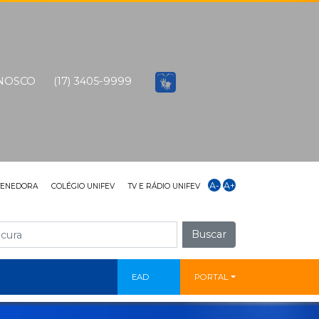
ONOSCO
(17) 3405-9999
A-
A+
TENEDORA
COLÉGIO UNIFEV
TV E RÁDIO UNIFEV
Buscar
EAD
PORTAL