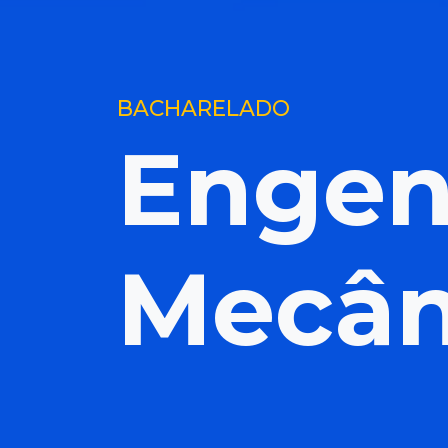
BACHARELADO
Engen
Mecân