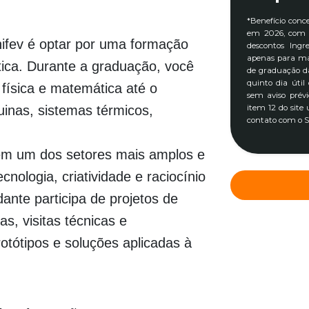
*Benefício conc
em 2026, com v
ifev é optar por uma formação
descontos Ingr
apenas para ma
tica. Durante a graduação, você
de graduação da
quinto dia útil
física e matemática até o
sem aviso prévi
inas, sistemas térmicos,
item 12 do site
contato com o S
 em um dos setores mais amplos e
nologia, criatividade e raciocínio
ante participa de projetos de
s, visitas técnicas e
otótipos e soluções aplicadas à