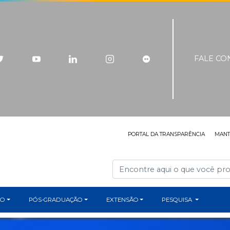
FALE C
PORTAL DA TRANSPARÊNCIA
MAN
ÃO
PÓS-GRADUAÇÃO
EXTENSÃO
PESQUISA