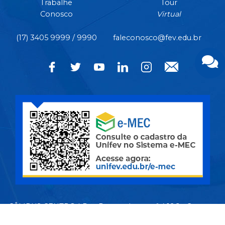
Trabalhe
Tour
Conosco
Virtual
(17) 3405 9999 / 9990
faleconosco@fev.edu.br
CÂMPUS CENTRO | Rua Pernambuco, nº 4.196 - Centro -
CEP 15.500-006 - Votuporanga/SP