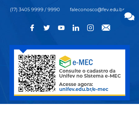
(17) 3405 9999 / 9990
faleconosco@fev.edu.br
CÂMPUS CENTRO | Rua Pernambuco, nº 4.196 - Centro -
CEP 15.500-006 - Votuporanga/SP
CIDADE UNIVERSITÁRIA | Av. Nasser Marão, nº 3.069 -
Pq. Industrial I - CEP 15.503-005 - Votuporanga/SP