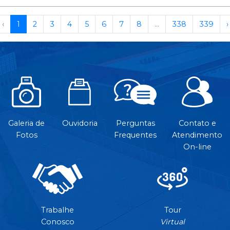
‹
1
2
3
4
5
6
7
8
...
338
339
›
Galeria de
Ouvidoria
Perguntas
Contato e
Fotos
Frequentes
Atendimento
On-line
Trabalhe
Tour
Conosco
Virtual