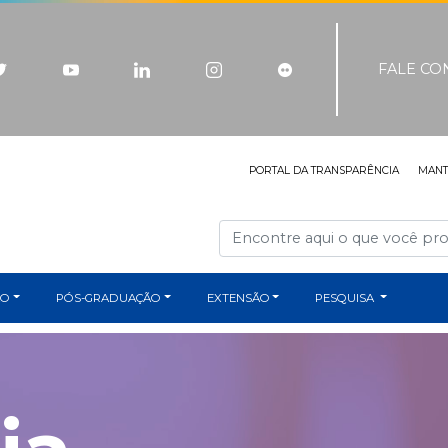
FALE C
PORTAL DA TRANSPARÊNCIA
MAN
ÃO
PÓS-GRADUAÇÃO
EXTENSÃO
PESQUISA