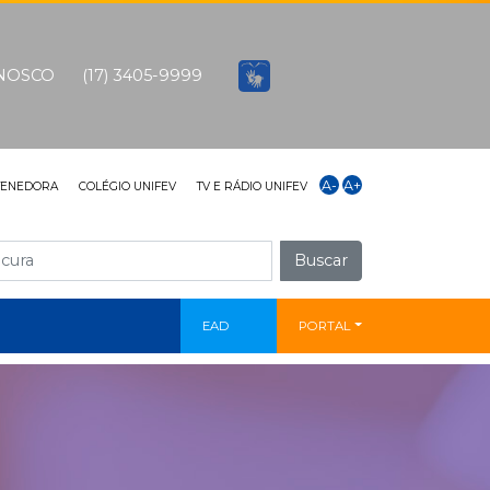
ONOSCO
(17) 3405-9999
A-
A+
TENEDORA
COLÉGIO UNIFEV
TV E RÁDIO UNIFEV
Buscar
EAD
PORTAL