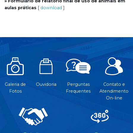
» Formulário de relatório final de uso de animais em
aulas práticas
[
download
]
Galeria de
Ouvidoria
Perguntas
Contato e
Fotos
Frequentes
Atendimento
On-line