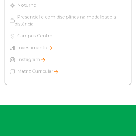
Noturno
Presencial e com disciplinas na modalidade a
distância
Câmpus Centro
Investimento
Instagram
Matriz Curricular