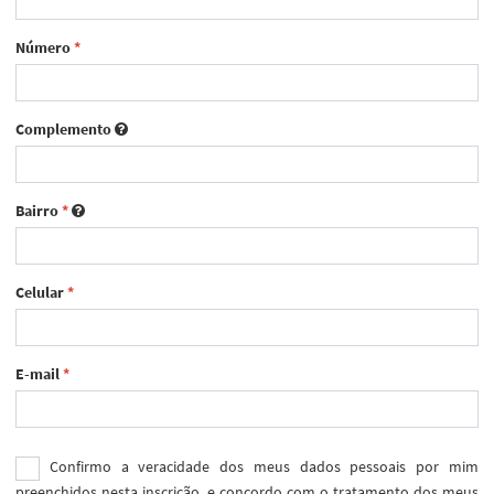
Número
*
Complemento
Bairro
*
Celular
*
E-mail
*
Confirmo a veracidade dos meus dados pessoais por mim
preenchidos nesta inscrição, e concordo com o tratamento dos meus