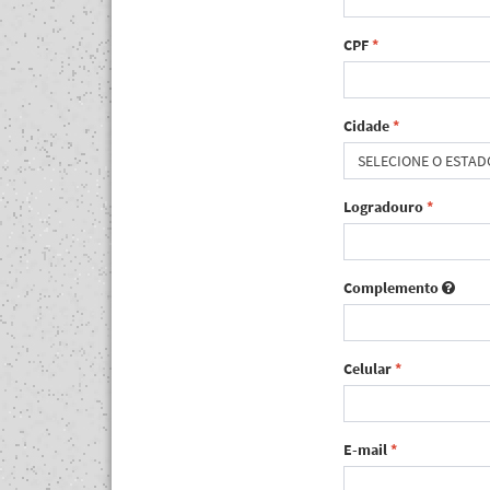
CPF
*
Cidade
*
SELECIONE O ESTAD
Logradouro
*
Complemento
Celular
*
E-mail
*