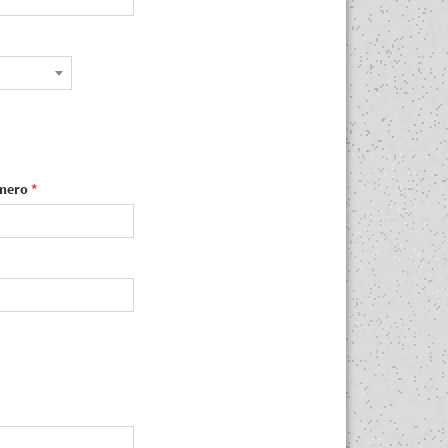
mero
*