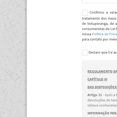
Confirmo a verac
tratamento dos meus 
de Votuporanga, de a
consumeristas da Lei 
nossa
Política de Priv
para contato por meio 
Declaro que li e a
REGULAMENTO DA
CAPÍTULO III
DAS DISPOSIÇÕES
Artigo 21 -
Após a 
devoluções de taxa
obteve conheciment
INFORMAÇÃO PARA