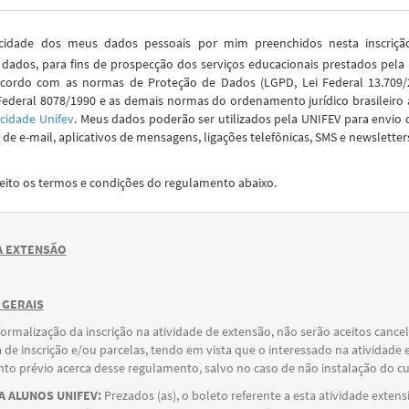
idade dos meus dados pessoais por mim preenchidos nesta inscriç
dados, para fins de prospecção dos serviços educacionais prestados pela
cordo com as normas de Proteção de Dados (LGPD, Lei Federal 13.709/2
Federal 8078/1990 e as demais normas do ordenamento jurídico brasileiro 
acidade Unifev
. Meus dados poderão ser utilizados pela UNIFEV para envio 
de e-mail, aplicativos de mensagens, ligações telefônicas, SMS e newsletter
ceito os termos e condições do regulamento abaixo.
 EXTENSÃO
 GERAIS
formalização da inscrição na atividade de extensão, não serão aceitos canc
 de inscrição e/ou parcelas, tendo em vista que o interessado na atividade 
o prévio acerca desse regulamento, salvo no caso de não instalação do cu
 ALUNOS UNIFEV:
Prezados (as), o boleto referente a esta atividade extens