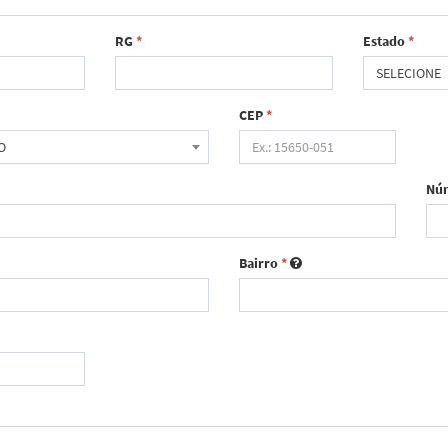
RG
*
Estado
*
SELECIONE
CEP
*
O
Nú
Bairro
*