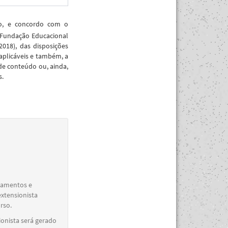
ão, e concordo com o
 Fundação Educacional
018), das disposições
aplicáveis e também, a
de conteúdo ou, ainda,
s.
elamentos e
extensionista
rso.
ionista será gerado