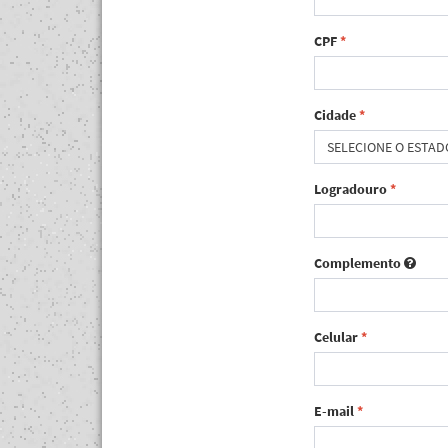
CPF
*
Cidade
*
SELECIONE O ESTAD
Logradouro
*
Complemento
Celular
*
E-mail
*