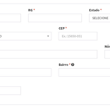
RG
*
Estado
*
SELECIONE
CEP
*
O
Nú
Bairro
*