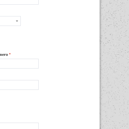
mero
*