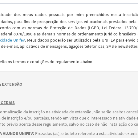
idade dos meus dados pessoais por mim preenchidos nesta inscriç
dados, para fins de prospecção dos serviços educacionais prestados pela
cordo com as normas de Proteção de Dados (LGPD, Lei Federal 13.709/2
Federal 8078/1990 e as demais normas do ordenamento jurídico brasileiro 
acidade Unifev
. Meus dados poderão ser utilizados pela UNIFEV para envio 
de e-mail, aplicativos de mensagens, ligações telefônicas, SMS e newsletter
ceito os termos e condições do regulamento abaixo.
 EXTENSÃO
 GERAIS
formalização da inscrição na atividade de extensão, não serão aceitos canc
 de inscrição e/ou parcelas, tendo em vista que o interessado na atividade 
o prévio acerca desse regulamento, salvo no caso de não instalação do cu
 ALUNOS UNIFEV:
Prezados (as), o boleto referente a esta atividade extens