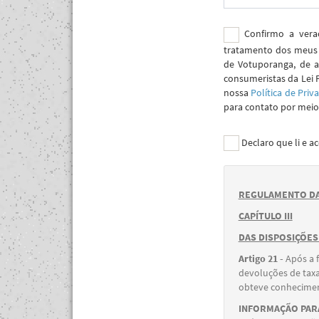
Confirmo a verac
tratamento dos meus 
de Votuporanga, de a
consumeristas da Lei 
nossa
Política de Priv
para contato por meio 
Declaro que li e a
REGULAMENTO DA
CAPÍTULO III
DAS DISPOSIÇÕES
Artigo 21 -
Após a 
devoluções de taxa
obteve conheciment
INFORMAÇÃO PARA