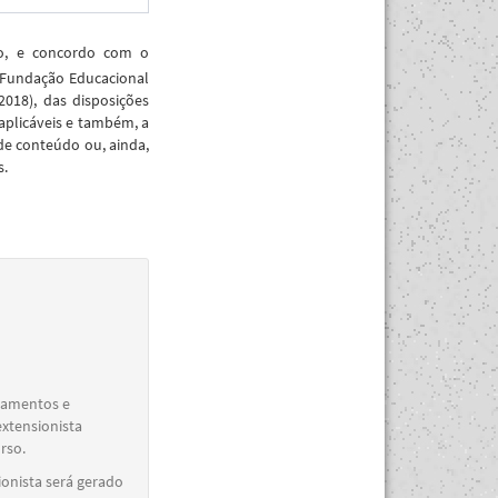
ão, e concordo com o
 Fundação Educacional
018), das disposições
aplicáveis e também, a
de conteúdo ou, ainda,
s.
elamentos e
extensionista
rso.
ionista será gerado