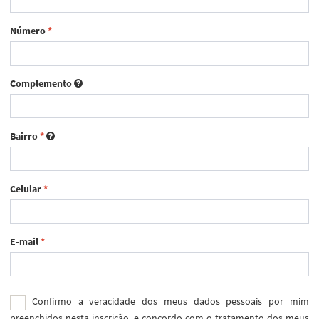
Número
*
Complemento
Bairro
*
Celular
*
E-mail
*
Confirmo a veracidade dos meus dados pessoais por mim
preenchidos nesta inscrição, e concordo com o tratamento dos meus