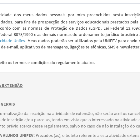
idade dos meus dados pessoais por mim preenchidos nesta inscriç
dados, para fins de prospecção dos serviços educacionais prestados pela
cordo com as normas de Proteção de Dados (LGPD, Lei Federal 13.709/2
Federal 8078/1990 e as demais normas do ordenamento jurídico brasileiro 
acidade Unifev
. Meus dados poderão ser utilizados pela UNIFEV para envio 
de e-mail, aplicativos de mensagens, ligações telefônicas, SMS e newsletter
ceito os termos e condições do regulamento abaixo.
 EXTENSÃO
 GERAIS
formalização da inscrição na atividade de extensão, não serão aceitos canc
 de inscrição e/ou parcelas, tendo em vista que o interessado na atividade 
o prévio acerca desse regulamento, salvo no caso de não instalação do cu
 ALUNOS UNIFEV:
Prezados (as), o boleto referente a esta atividade extens