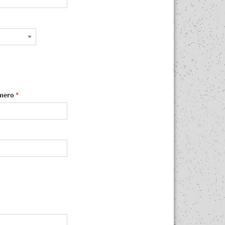
mero
*