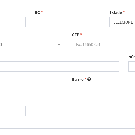
RG
*
Estado
*
SELECIONE
CEP
*
O
Nú
Bairro
*