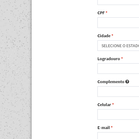
CPF
*
Cidade
*
SELECIONE O ESTAD
Logradouro
*
Complemento
Celular
*
E-mail
*