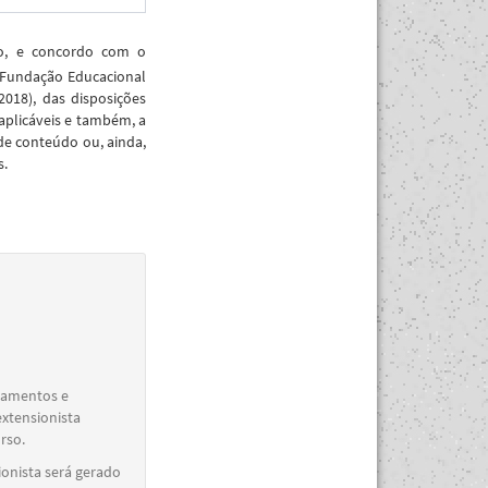
ão, e concordo com o
 Fundação Educacional
018), das disposições
aplicáveis e também, a
de conteúdo ou, ainda,
s.
elamentos e
extensionista
rso.
ionista será gerado