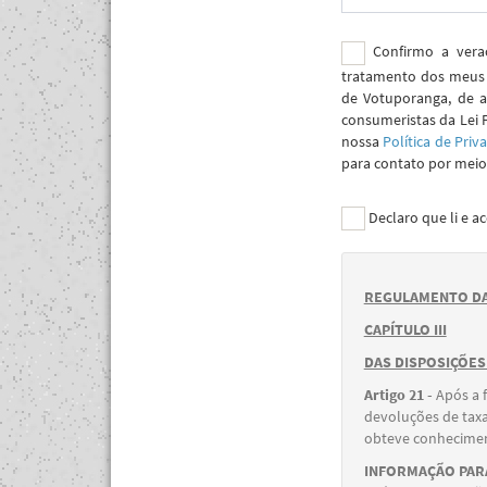
Confirmo a verac
tratamento dos meus 
de Votuporanga, de a
consumeristas da Lei 
nossa
Política de Priv
para contato por meio 
Declaro que li e a
REGULAMENTO DA
CAPÍTULO III
DAS DISPOSIÇÕES
Artigo 21 -
Após a 
devoluções de taxa
obteve conheciment
INFORMAÇÃO PARA