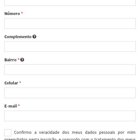
Número
*
Complemento
Bairro
*
Celular
*
E-mail
*
Confirmo a veracidade dos meus dados pessoais por mim
preenchidos nesta inscrição, e concordo com o tratamento dos meus