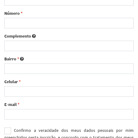
Número
*
Complemento
Bairro
*
Celular
*
E-mail
*
Confirmo a veracidade dos meus dados pessoais por mim
preenchidos nesta inscrição, e concordo com o tratamento dos meus