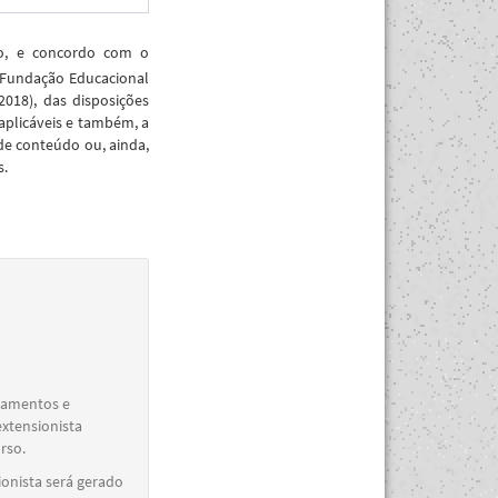
ão, e concordo com o
 Fundação Educacional
018), das disposições
aplicáveis e também, a
de conteúdo ou, ainda,
s.
elamentos e
extensionista
rso.
ionista será gerado