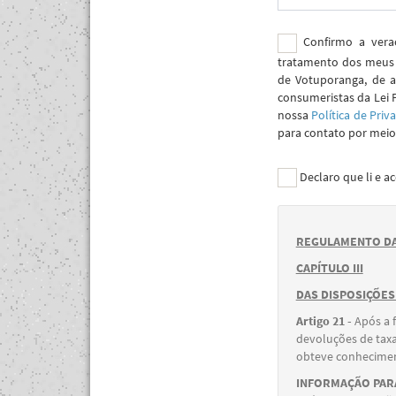
Confirmo a verac
tratamento dos meus 
de Votuporanga, de a
consumeristas da Lei 
nossa
Política de Priv
para contato por meio 
Declaro que li e a
REGULAMENTO DA
CAPÍTULO III
DAS DISPOSIÇÕES
Artigo 21 -
Após a 
devoluções de taxa
obteve conheciment
INFORMAÇÃO PARA