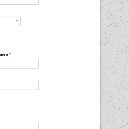
mero
*