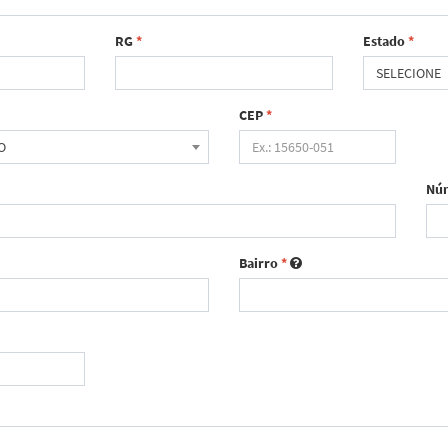
RG
*
Estado
*
SELECIONE
CEP
*
O
Nú
Bairro
*