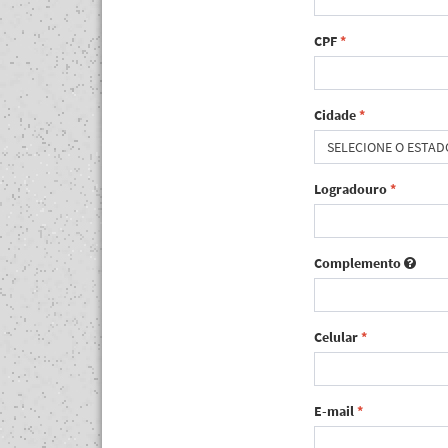
CPF
*
Cidade
*
SELECIONE O ESTAD
Logradouro
*
Complemento
Celular
*
E-mail
*