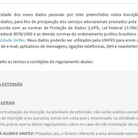
idade dos meus dados pessoais por mim preenchidos nesta inscriç
dados, para fins de prospecção dos serviços educacionais prestados pela
cordo com as normas de Proteção de Dados (LGPD, Lei Federal 13.709/2
Federal 8078/1990 e as demais normas do ordenamento jurídico brasileiro 
acidade Unifev
. Meus dados poderão ser utilizados pela UNIFEV para envio 
de e-mail, aplicativos de mensagens, ligações telefônicas, SMS e newsletter
ceito os termos e condições do regulamento abaixo.
 EXTENSÃO
 GERAIS
formalização da inscrição na atividade de extensão, não serão aceitos canc
 de inscrição e/ou parcelas, tendo em vista que o interessado na atividade 
o prévio acerca desse regulamento, salvo no caso de não instalação do cu
 ALUNOS UNIFEV:
Prezados (as), o boleto referente a esta atividade extens