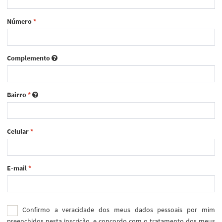
Número
*
Complemento
Bairro
*
Celular
*
E-mail
*
Confirmo a veracidade dos meus dados pessoais por mim
preenchidos nesta inscrição, e concordo com o tratamento dos meus