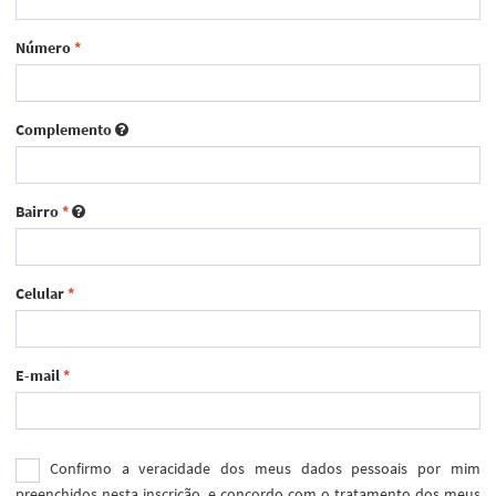
Número
*
Complemento
Bairro
*
Celular
*
E-mail
*
Confirmo a veracidade dos meus dados pessoais por mim
preenchidos nesta inscrição, e concordo com o tratamento dos meus