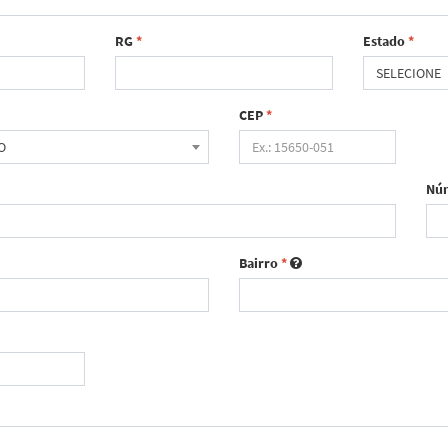
RG
*
Estado
*
SELECIONE
CEP
*
O
Nú
Bairro
*