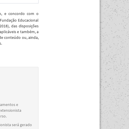
ão, e concordo com o
 Fundação Educacional
018), das disposições
aplicáveis e também, a
de conteúdo ou, ainda,
s.
elamentos e
extensionista
rso.
ionista será gerado