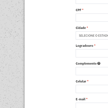
CPF
*
Cidade
*
SELECIONE O ESTAD
Logradouro
*
Complemento
Celular
*
E-mail
*