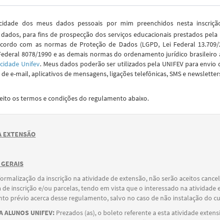
idade dos meus dados pessoais por mim preenchidos nesta inscriç
dados, para fins de prospecção dos serviços educacionais prestados pela
cordo com as normas de Proteção de Dados (LGPD, Lei Federal 13.709/2
Federal 8078/1990 e as demais normas do ordenamento jurídico brasileiro 
acidade Unifev
. Meus dados poderão ser utilizados pela UNIFEV para envio 
de e-mail, aplicativos de mensagens, ligações telefônicas, SMS e newsletter
ceito os termos e condições do regulamento abaixo.
 EXTENSÃO
 GERAIS
formalização da inscrição na atividade de extensão, não serão aceitos canc
 de inscrição e/ou parcelas, tendo em vista que o interessado na atividade 
o prévio acerca desse regulamento, salvo no caso de não instalação do cu
 ALUNOS UNIFEV:
Prezados (as), o boleto referente a esta atividade extens