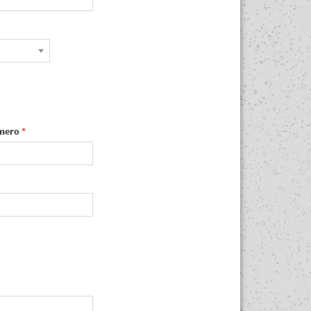
mero
*