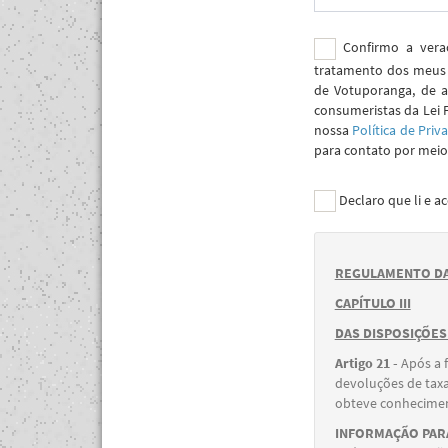
Confirmo a verac
tratamento dos meus 
de Votuporanga, de a
consumeristas da Lei 
nossa
Política de Priv
para contato por meio 
Declaro que li e a
REGULAMENTO DA
CAPÍTULO III
DAS DISPOSIÇÕES
Artigo 21 -
Após a 
devoluções de taxa
obteve conheciment
INFORMAÇÃO PARA