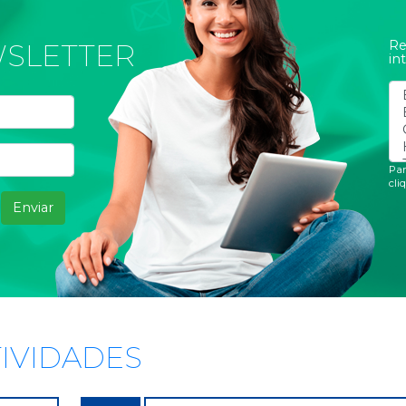
Re
SLETTER
in
Par
cli
Enviar
TIVIDADES