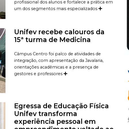
profissional dos alunos e fortalece a prática em
um dos segmentos mais especializados
pecializações e MBAs em
Unifev a serviço da
todas as áreas de
comunidade: eventos, cu
conhecimento.
presenciais e on-line, en
Unifev recebe calouros da
outras atividades
15ª turma de Medicina
extensionistas nas mai
variadas áreas de
conhecimento.
Câmpus Centro foi palco de atividades de
integração, com apresentação da Javalaria,
orientações acadêmicas e a presença de
gestores e professores
Egressa de Educação Física
Unifev transforma
experiência pessoal em