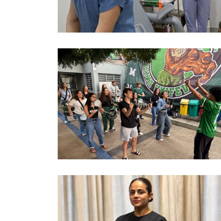
Formação de excelência:
Es
conheça as nossas opções de
curso.