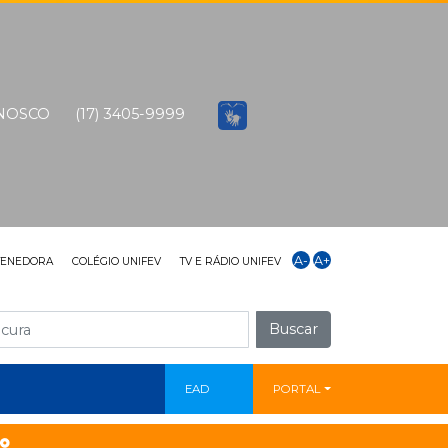
ONOSCO
(17) 3405-9999
A-
A+
TENEDORA
COLÉGIO UNIFEV
TV E RÁDIO UNIFEV
Buscar
EAD
PORTAL