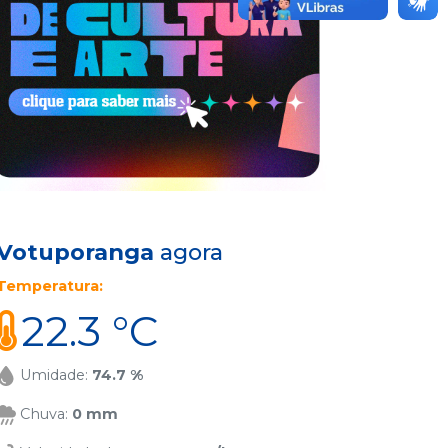
Programas de Iniciação
rsos
Científica, congressos,
tre
publicações, comitês de ética
e muitas outras atividades
s
correlacionadas.
Votuporanga
agora
Temperatura:
22.3 °C
Umidade:
74.7 %
Chuva:
0 mm