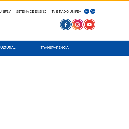
A-
A+
UNIFEV
SISTEMA DE ENSINO
TV E RÁDIO UNIFEV
CULTURAL
TRANSPARÊNCIA