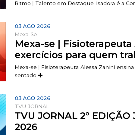
Ritmo | Talento em Destaque: Isadora é a Co
03 AGO 2026
Mexa-Se
Mexa-se | Fisioterapeuta
exercícios para quem tr
Mexa-se | Fisioterapeuta Alessa Zanini ensin
sentado
03 AGO 2026
TVU JORNAL
TVU JORNAL 2° EDIÇÃO 
2026