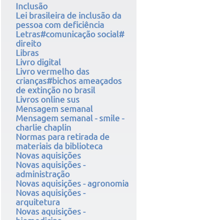
Inclusão
Lei brasileira de inclusão da
pessoa com deficiência
Letras#comunicação social#
direito
Libras
Livro digital
Livro vermelho das
crianças#bichos ameaçados
de extinção no brasil
Livros online sus
Mensagem semanal
Mensagem semanal - smile -
charlie chaplin
Normas para retirada de
materiais da biblioteca
Novas aquisições
Novas aquisições -
administração
Novas aquisições - agronomia
Novas aquisições -
arquitetura
Novas aquisições -