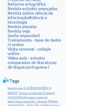
Reforma ortográfica
Revista estudos avançados
Revista online ciência da
informação#ciência e
tecnologia
Revista planeta
Revista veja
Sonho impossível
Treinamento - base de dados
rt-online
Visita semanal - colégio
unifev
Vídeo aula - estudos
comparados de literaturas
de língua portuguesa i
Tags
Conhecendo o
Revista veja
autor
Espaço
Novas aquisições
convivência
Acesso a base de
Novas
dados
Novas aquisições - diversos
aquisições - área da saúde
Revista