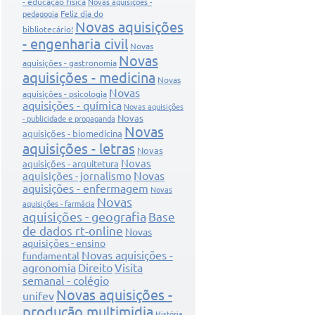
- educação física
Novas aquisições -
Feliz dia do
pedagogia
Novas aquisições
bibliotecário!
- engenharia civil
Novas
Novas
aquisições - gastronomia
aquisições - medicina
Novas
Novas
aquisições - psicologia
aquisições - química
Novas aquisições
Novas
- publicidade e propaganda
Novas
aquisições - biomedicina
aquisições - letras
Novas
Novas
aquisições - arquitetura
Novas
aquisições - jornalismo
aquisições - enfermagem
Novas
Novas
aquisições - farmácia
aquisições - geografia
Base
de dados rt-online
Novas
aquisições - ensino
Novas aquisições -
fundamental
agronomia
Direito
Visita
semanal - colégio
Novas aquisições -
unifev
produção multimidia
História