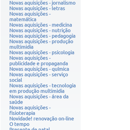
Novas aquisições - jornalismo
Novas aquisições - letras
Novas aquisições -
matemática
Novas aquisições - medicina
Novas aquisições - nutrição
Novas aquisições - pedagogia
Novas aquisições - produção
multimidia
Novas aquisições - psicologia
Novas aquisições -
publicidade e propaganda
Novas aquisições - química
Novas aquisições - serviço
social
Novas aquisições - tecnologia
em produção multimidia
Novas aquisições - área da
saúde
Novas aquisições -
fisioterapia
Novidade! renovação on-line
O tempo
Presente de natal