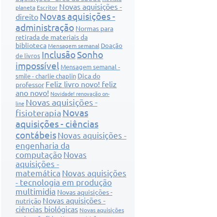
Novas aquisições -
planeta
Escritor
Novas aquisições -
direito
administração
Normas para
retirada de materiais da
biblioteca
Doação
Mensagem semanal
Inclusão
Sonho
de livros
impossível
Mensagem semanal -
Dica do
smile - charlie chaplin
Feliz livro novo! feliz
professor
ano novo!
Novidade! renovação on-
Novas aquisições -
line
Novas
fisioterapia
aquisições - ciências
contábeis
Novas aquisições -
engenharia da
computação
Novas
aquisições -
matemática
Novas aquisições
- tecnologia em produção
multimidia
Novas aquisições -
Novas aquisições -
nutrição
ciências biológicas
Novas aquisições