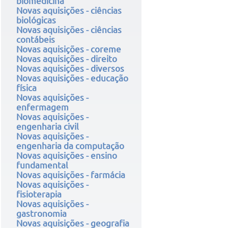
biomedicina
Novas aquisições - ciências
biológicas
Novas aquisições - ciências
contábeis
Novas aquisições - coreme
Novas aquisições - direito
Novas aquisições - diversos
Novas aquisições - educação
física
Novas aquisições -
enfermagem
Novas aquisições -
engenharia civil
Novas aquisições -
engenharia da computação
Novas aquisições - ensino
fundamental
Novas aquisições - farmácia
Novas aquisições -
fisioterapia
Novas aquisições -
gastronomia
Novas aquisições - geografia