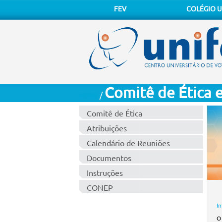
FEV
COLÉGIO U
Comitê de Ética
/
HOME
Comitê de Ética
Atribuições
Calendário de Reuniões
Documentos
Instruções
CONEP
I
O