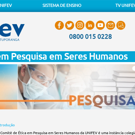
NIFEV
SISTEMA DE ENSINO
TV UNIFE
0800 015 0228
 em Pesquisa em Seres Humanos
ntrodução
 Comitê de Ética em Pesquisa em Seres Humanos da UNIFEV é uma instância colegiada