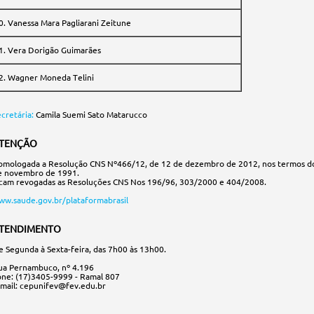
0. Vanessa Mara Pagliarani Zeitune
1. Vera Dorigão Guimarães
2. Wagner Moneda Telini
cretária:
Camila Suemi Sato Matarucco
TENÇÃO
omologada a Resolução CNS Nº466/12, de 12 de dezembro de 2012, nos termos d
e novembro de 1991.
icam revogadas as Resoluções CNS Nos 196/96, 303/2000 e 404/2008.
ww.saude.gov.br/plataformabrasil
TENDIMENTO
e Segunda à Sexta-feira, das 7h00 às 13h00.
ua Pernambuco, nº 4.196
one: (17)3405-9999 - Ramal 807
-mail: cepunifev@fev.edu.br