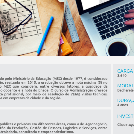
CARGA
3.640
do pelo Ministério da Educação (MEC) desde 1977, é considerado
ção, realizada em 2015, a graduação obteve a nota máxima (5) no
MODAL
do MEC que considera, entre diversos fatores, a qualidade da
orpo docente e a nota do Enade. O curso de Administração oferece
Bacharela
ca profissional, por meio de resolução de
cases
, visitas técnicas,
os em empresas da cidade e da região.
DURAÇ
4 anos
INVES
 públicas e privadas em diferentes áreas, como a de Agronegócio,
Clique
aqu
tão da Produção, Gestão de Pessoas, Logística e Serviços, entre
ntroladoria, consultoria e empreendedorismo.