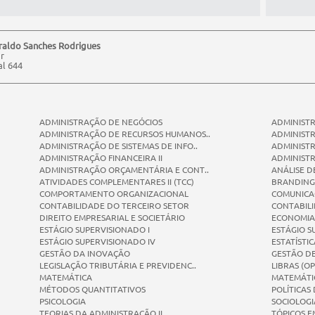
eraldo Sanches Rodrigues
r
al 644
ADMINISTRAÇÃO DE NEGÓCIOS
ADMINISTR
ADMINISTRAÇÃO DE RECURSOS HUMANOS..
ADMINIST
ADMINISTRAÇÃO DE SISTEMAS DE INFO..
ADMINIST
ADMINISTRAÇÃO FINANCEIRA II
ADMINIST
ADMINISTRAÇÃO ORÇAMENTÁRIA E CONT..
ANÁLISE D
ATIVIDADES COMPLEMENTARES II (TCC)
BRANDING
COMPORTAMENTO ORGANIZACIONAL
COMUNICA
CONTABILIDADE DO TERCEIRO SETOR
CONTABILI
DIREITO EMPRESARIAL E SOCIETÁRIO
ECONOMIA
ESTÁGIO SUPERVISIONADO I
ESTÁGIO S
ESTÁGIO SUPERVISIONADO IV
ESTATÍSTIC
GESTÃO DA INOVAÇÃO
GESTÃO DE
LEGISLAÇÃO TRIBUTÁRIA E PREVIDENC..
LIBRAS (O
MATEMÁTICA
MATEMÁTIC
MÉTODOS QUANTITATIVOS
POLÍTICAS
PSICOLOGIA
SOCIOLOGI
TEORIAS DA ADMINISTRAÇÃO II
TÓPICOS E