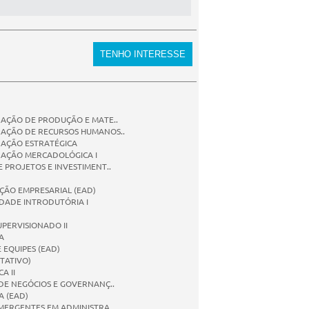
AÇÃO DE PRODUÇÃO E MATE..
RAÇÃO DE RECURSOS HUMANOS..
RAÇÃO ESTRATÉGICA
RAÇÃO MERCADOLÓGICA I
E PROJETOS E INVESTIMENT..
ÇÃO EMPRESARIAL (EAD)
DADE INTRODUTÓRIA I
UPERVISIONADO II
A
 EQUIPES (EAD)
PTATIVO)
A II
 DE NEGÓCIOS E GOVERNANÇ..
A (EAD)
MERGENTES EM ADMINISTRA..