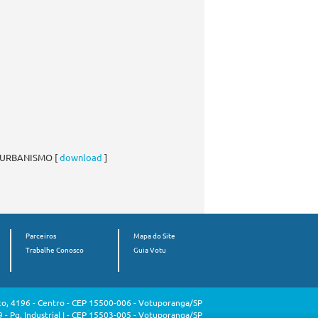
 URBANISMO [
download
]
Parceiros
Mapa do Site
Trabalhe Conosco
Guia Votu
o, 4196 - Centro - CEP 15500-006 - Votuporanga/SP
 - Pq. Industrial I - CEP 15503-005 - Votuporanga/SP