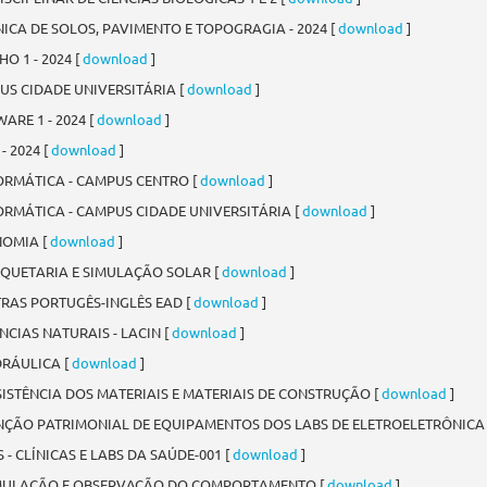
ICA DE SOLOS, PAVIMENTO E TOPOGRAGIA - 2024 [
download
]
O 1 - 2024 [
download
]
US CIDADE UNIVERSITÁRIA [
download
]
RE 1 - 2024 [
download
]
- 2024 [
download
]
ORMÁTICA - CAMPUS CENTRO [
download
]
ORMÁTICA - CAMPUS CIDADE UNIVERSITÁRIA [
download
]
NOMIA [
download
]
QUETARIA E SIMULAÇÃO SOLAR [
download
]
RAS PORTUGÊS-INGLÊS EAD [
download
]
CIAS NATURAIS - LACIN [
download
]
RÁULICA [
download
]
STÊNCIA DOS MATERIAIS E MATERIAIS DE CONSTRUÇÃO [
download
]
ÇÃO PATRIMONIAL DE EQUIPAMENTOS DOS LABS DE ELETROELETRÔNICA E
- CLÍNICAS E LABS DA SAÚDE-001 [
download
]
IMULAÇÃO E OBSERVAÇÃO DO COMPORTAMENTO [
download
]