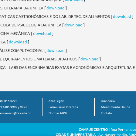
SIOTERAPIA DA UNIFEV [
download
]
PRATICAS GASTRONÔMICAS E DO LAB. DE TEC. DE ALIMENTOS [
download
]
SCOLA DE PSICOLOGIA DA UNIFEV [
download
]
CINA MECÂNICA [
download
]
ICA [
download
]
ÁLISE COMPUTACIONAL [
download
]
E EQUIPAMENTOS E MATERIAIS DIDÁTICOS [
download
]
ÇA - LABS DAS ENGENHARIAS EXATAS E AGRONÔMICAS E ARQUITETURA E
00 015 0228
Atos Legais
Ouvidoria
7) 3405 9999 / 9990
Formulários Internos
Atendimento Online
leconosco@fev.edu.br
Normas ABNT
Contato
CAMPUS CENTRO
| Rua Pernambuc
CIDADE UNIVERSITÁRIA
| Av. Nasser Marão, 3069