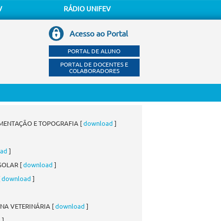
V
RÁDIO UNIFEV
Acesso ao Portal
PORTAL DE ALUNO
PORTAL DE DOCENTES E
COLABORADORES
IMENTAÇÃO E TOPOGRAFIA [
download
]
ad
]
SOLAR [
download
]
[
download
]
INA VETERINÁRIA [
download
]
d
]