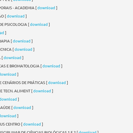
PORAIS - ACADEMIA [
download
]
ÃO [
download
]
DE PSICOLOGIA [
download
]
ad
]
RAPIA [
download
]
ÉCNICA [
download
]
 [
download
]
ICAS E BROMATOLOGIA [
download
]
download
]
E CENÁRIOS DE PRÁTICAS [
download
]
 E TECN. ALIMENT [
download
]
download
]
SAÚDE [
download
]
download
]
PUS CENTRO [
download
]
SCIPLINAR DE CIÊNCIAS BIOLÓGICAS 1 E 2 [
download
]