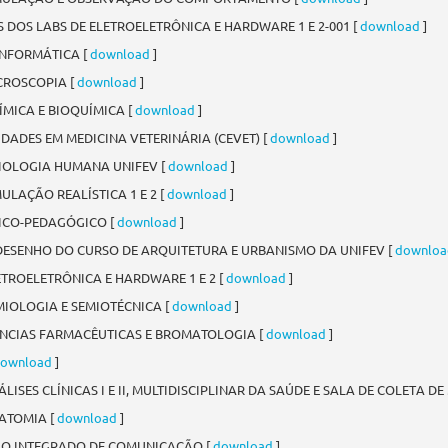
 DOS LABS DE ELETROELETRÔNICA E HARDWARE 1 E 2-001 [
download
]
INFORMÁTICA [
download
]
CROSCOPIA [
download
]
MICA E BIOQUÍMICA [
download
]
DADES EM MEDICINA VETERINÁRIA (CEVET) [
download
]
IOLOGIA HUMANA UNIFEV [
download
]
LAÇÃO REALÍSTICA 1 E 2 [
download
]
ICO-PEDAGÓGICO [
download
]
ESENHO DO CURSO DE ARQUITETURA E URBANISMO DA UNIFEV [
downloa
TROELETRÔNICA E HARDWARE 1 E 2 [
download
]
IOLOGIA E SEMIOTÉCNICA [
download
]
ÊNCIAS FARMACÊUTICAS E BROMATOLOGIA [
download
]
ownload
]
SES CLÍNICAS I E II, MULTIDISCIPLINAR DA SAÚDE E SALA DE COLETA D
ATOMIA [
download
]
RIO INTEGRADO DE COMUNICAÇÃO [
download
]