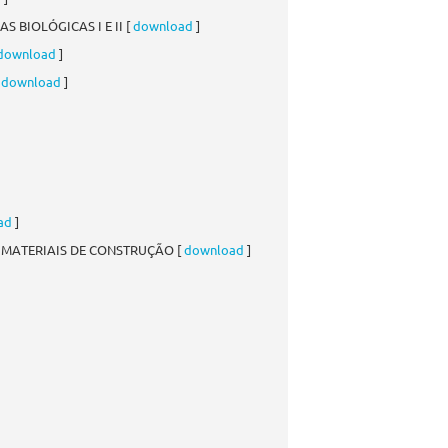
 BIOLÓGICAS I E II [
download
]
download
]
[
download
]
ad
]
E MATERIAIS DE CONSTRUÇÃO [
download
]