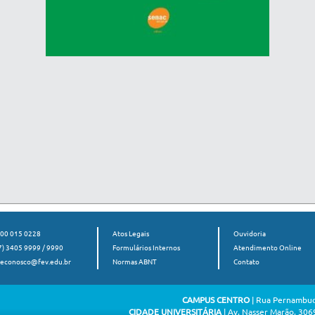
00 015 0228
Atos Legais
Ouvidoria
7) 3405 9999 / 9990
Formulários Internos
Atendimento Online
leconosco@fev.edu.br
Normas ABNT
Contato
CAMPUS CENTRO
| Rua Pernambuc
CIDADE UNIVERSITÁRIA
| Av. Nasser Marão, 3069