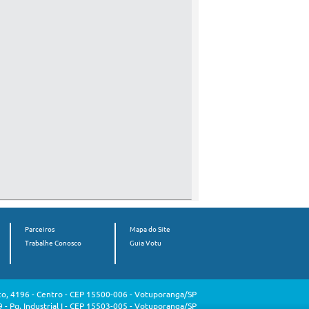
Parceiros
Mapa do Site
Trabalhe Conosco
Guia Votu
o, 4196 - Centro - CEP 15500-006 - Votuporanga/SP
 - Pq. Industrial I - CEP 15503-005 - Votuporanga/SP