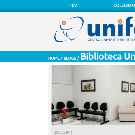
FEV
COLÉGIO U
Biblioteca Un
/
/
HOME
BLOGS
23/JUL/2015