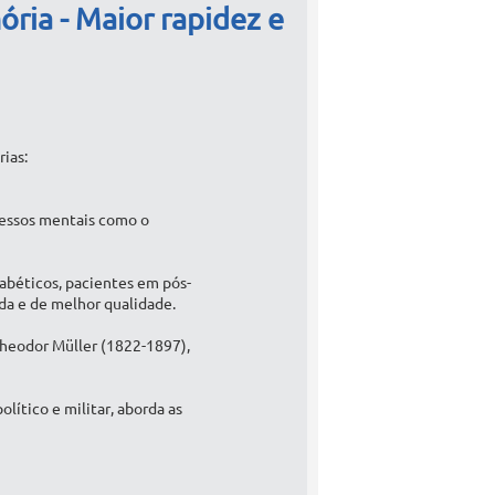
ria - Maior rapidez e
ias:
cessos mentais como o
iabéticos, pacientes em pós-
da e de melhor qualidade.
Theodor Müller (1822-1897),
lítico e militar, aborda as