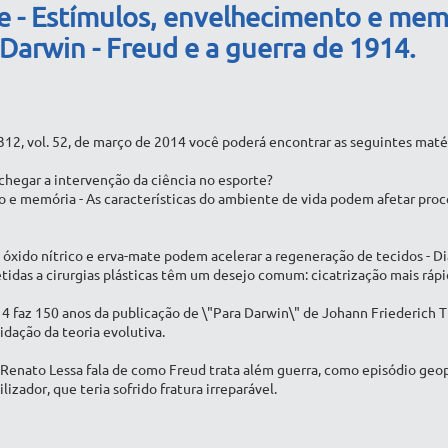
e - Estímulos, envelhecimento e memó
 Darwin - Freud e a guerra de 1914.
312, vol. 52, de março de 2014 você poderá encontrar as seguintes matér
chegar a intervenção da ciência no esporte?
o e memória - As características do ambiente de vida podem afetar pro
- óxido nítrico e erva-mate podem acelerar a regeneração de tecidos - D
idas a cirurgias plásticas têm um desejo comum: cicatrização mais rápi
14 faz 150 anos da publicação de \"Para Darwin\" de Johann Friederich 
idação da teoria evolutiva.
- Renato Lessa fala de como Freud trata além guerra, como episódio geopo
lizador, que teria sofrido fratura irreparável.