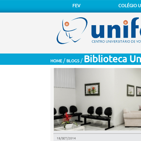
FEV
COLÉGIO U
Biblioteca Un
/
/
HOME
BLOGS
18/SET/2014