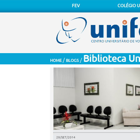
FEV
COLÉGIO U
Biblioteca Un
/
/
HOME
BLOGS
29/SET/2014