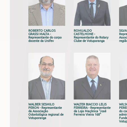
ROBERTO CARLOS
ROMUALDO
SILV
GRASSI MALTA -
CASTELHONE -
Repre
Representante do corpo
Representante do Rotary
Assoc
docente da Unifev
Clube de Votuporanga
regiã
WALBER SESMILO
WALTER BIACCIO LELIS
WIL
PERON - Representante
FERREIRA - Representante
PEREI
da Associação
da Loja Maçônica "José
do co
Odontológica regional de
Ferreira Vieira 168"
admin
Votuporanga
Funda
Votu