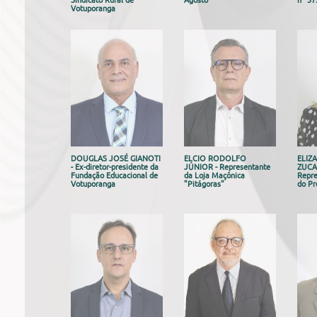
Sindicato Rural de
Agosto"
nº 37
Votuporanga
DOUGLAS JOSÉ GIANOTI
ELCIO RODOLFO
ELIZ
- Ex-diretor-presidente da
JÚNIOR - Representante
ZUCAR
Fundação Educacional de
da Loja Maçônica
Repre
Votuporanga
"Pitágoras"
do Pr