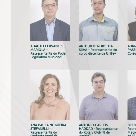
ADAUTO CERVANTES
ARTHUR DEROIDE DA
ADRI
MARIOLA –
SILVA – Representante do
PASSO
Representante do Poder
corpo discente da Unifev
Colég
Legislativo Municipal
ANA PAULA NOGUEIRA
ANTONIO CARLOS
BILT
STEFANELLI -
HADDAD - Representante
Repre
Representante do
do Rotary Club "8 de
Maçôn