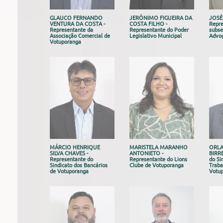
GLAUCO FERNANDO
JERÔNIMO FIGUEIRA DA
JOSÉ
VENTURA DA COSTA -
COSTA FILHO -
Repre
Representante da
Representante do Poder
subse
Associação Comercial de
Legislativo Municipal
Advog
Votuporanga
MÁRCIO HENRIQUE
MARISTELA MARANHO
ORLA
SILVA CHAVES -
ANTONIETO -
BIRRE
Representante do
Representante do Lions
do Si
Sindicato dos Bancários
Clube de Votuporanga
Traba
de Votuporanga
Votu