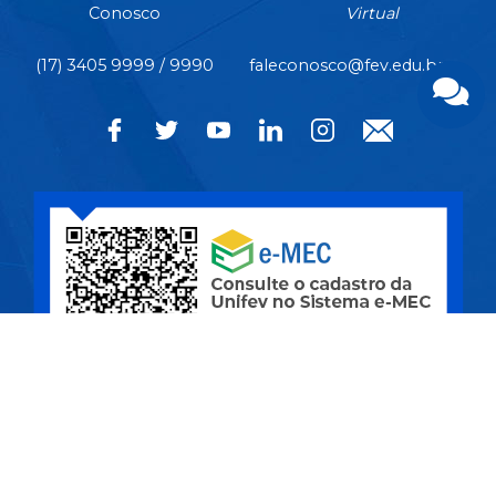
Conosco
Virtual
(17) 3405 9999 / 9990
faleconosco@fev.edu.br
CÂMPUS CENTRO | Rua Pernambuco, nº 4.196 - Centro -
CEP 15.500-006 - Votuporanga/SP
CIDADE UNIVERSITÁRIA | Av. Nasser Marão, nº 3.069 -